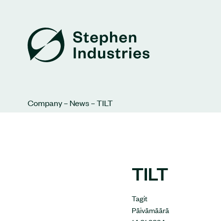
Company
–
News
–
TILT
TILT
Tagit
Päivämäärä